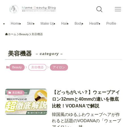
Home
Skin
Make Up
Hair
Body
Health
Profile
ホーム
Beauty
美容機器
美容機器
– category –
Beauty
美容機器
アイロン
【どっちがいい？】ウェーブアイ
美容機器
ロン32mmと40mmの違いを徹底
比較！VODANAで解説
韓国風のゆるふわウェーブヘアが作
れると話題のVODANAの「ウェーブ
アイロン」。 挟...