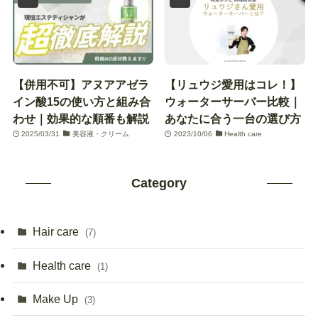
【併用不可】アヌアアゼラ
【リュウジ愛用はコレ！】
イン酸15の使い方と組み合
ウォーターサーバー比較｜
わせ｜効果的な順番も解説
あなたに合う一台の選び方
2025/03/31
美容液・クリーム
2023/10/06
Health care
Category
Hair care
(7)
Health care
(1)
Make Up
(3)