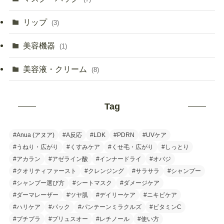
リップ
(3)
美容機器
(1)
美容液・クリーム
(8)
Tag
#Anua (アヌア)
#A反応
#LDK
#PDRN
#UVケア
#うねり・広がり
#くすみケア
#くせ毛・広がり
#しっとり
#アカラン
#アゼライン酸
#インナードライ
#オバジ
#クオリティファースト
#クレンジング
#サラサラ
#シャンプー
#シャンプー選び方
#シートマスク
#ダメージケア
#ダーマレーザー
#ツヤ肌
#デイリーケア
#ニキビケア
#ハリケア
#パック
#パンテーンミラクルズ
#ビタミンC
#プチプラ
#プリュスオー
#レチノール
#使い方