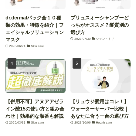
dr.dermalパック全１０種
プリュスオーシャンプーど
類の効果・特徴を紹介｜フ
っちがオススメ？髪質別の
ェイシャルソリューション
選び方
マスク
2023/07/30
シャン・トリ
2023/06/24
Skin care
【併用不可】アヌアアゼラ
【リュウジ愛用はコレ！】
イン酸15の使い方と組み合
ウォーターサーバー比較｜
わせ｜効果的な順番も解説
あなたに合う一台の選び方
2025/03/31
Skin care
2023/10/06
Health care