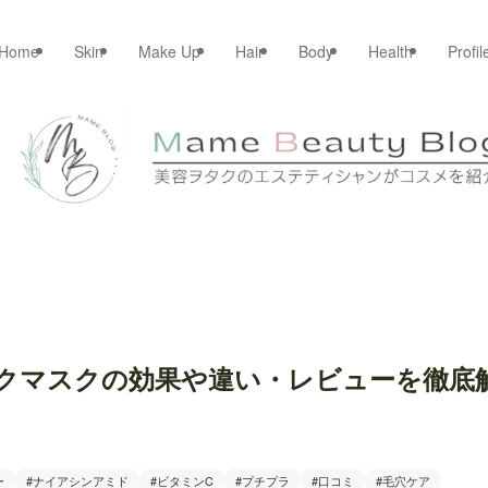
Home
Skin
Make Up
Hair
Body
Health
Profil
クマスクの効果や違い・レビューを徹底
ー
#ナイアシンアミド
#ビタミンC
#プチプラ
#口コミ
#毛穴ケア