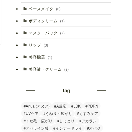
ベースメイク
(3)
ボディクリーム
(1)
マスク・パック
(7)
リップ
(3)
美容機器
(1)
美容液・クリーム
(8)
Tag
#Anua (アヌア)
#A反応
#LDK
#PDRN
#UVケア
#うねり・広がり
#くすみケア
#くせ毛・広がり
#しっとり
#アカラン
#アゼライン酸
#インナードライ
#オバジ