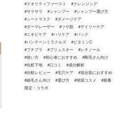
#クオリティファースト
#クレンジング
#サラサラ
#シャンプー
#シャンプー選び方
#シートマスク
#ダメージケア
#ダーマレーザー
#ツヤ肌
#デイリーケア
#ニキビケア
#ハリケア
#パック
#パンテーンミラクルズ
#ビタミンC
#プチプラ
#プリュスオー
#レチノール
#使い方
#初心者におすすめ
#剛毛さん向け
#化粧下地
#口コミ
#成分解析
#比較レビュー
#毛穴ケア
#混合肌におすすめ
#細毛さん向け
#選び方
#韓国コスメ
#順番
限定・コラボ