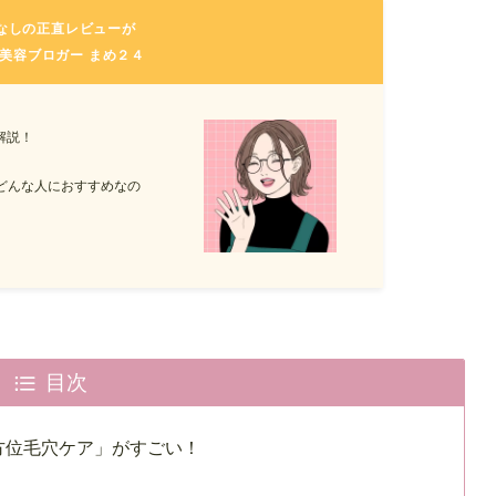
なしの正直レビューが
美容ブロガー まめ２４
解説！
、どんな人におすすめなの
。
目次
方位毛穴ケア」がすごい！