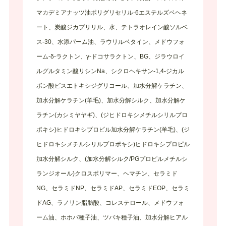
マカデミアナッツ油ポリグリセリル-6エステルズベヘネ
ート、炭酸ジカプリリル、水、テトラオレイン酸ソルベ
ス-30、水添パーム油、ラウリルベタイン、メドウフォ
ーム-δ-ラクトン、γ-ドコサラクトン、BG、ジラウロイ
ルグルタミン酸リシンNa、シクロヘキサン-1,4-ジカル
ボン酸ビスエトキシジグリコール、加水分解ケラチン、
加水分解ケラチン(羊毛)、加水分解シルク、加水分解ケ
ラチン(カシミヤヤギ)、(ジヒドロキシメチルシリルプロ
ポキシ)ヒドロキシプロピル加水分解ケラチン(羊毛)、(ジ
ヒドロキシメチルシリルプロポキシ)ヒドロキシプロピル
加水分解シルク、(加水分解シルク/PGプロピルメチルシ
ランジオール)クロスポリマー、ヘマチン、セラミド
NG、セラミドNP、セラミドAP、セラミドEOP、セラミ
ドAG、ラノリン脂肪酸、コレステロール、メドウフォ
ーム油、ホホバ種子油、ツバキ種子油、加水分解ヒアル