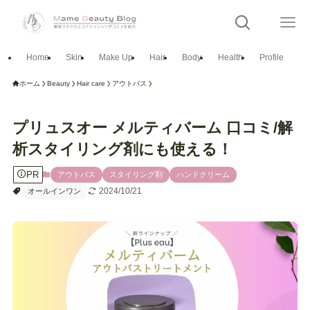
Home
Skin
Make Up
Hair
Body
Health
Profile
ホーム
Beauty
Hair care
アウトバス
プリュスオー メルティバーム 口コミ/解
析スタイリング剤にも使える！
PR
アウトバス
スタイリング剤
ハンドクリーム
2024/10/21
オールインワン