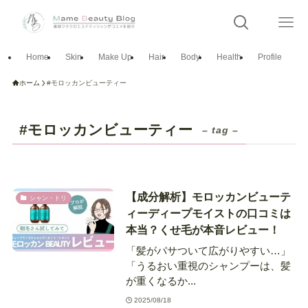
Home
Skin
Make Up
Hair
Body
Health
Profile
ホーム
#モロッカンビューティー
#モロッカンビューティー
– tag –
【成分解析】モロッカンビューテ
シャン・トリ
ィーディープモイストの口コミは
本当？くせ毛が本音レビュー！
「髪がパサついて広がりやすい…」
「うるおい重視のシャンプーは、髪
が重くなるか...
2025/08/18