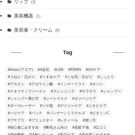
リップ
(3)
美容機器
(1)
美容液・クリーム
(8)
Tag
#Anua (アヌア)
#A反応
#LDK
#PDRN
#UVケア
#うねり・広がり
#くすみケア
#くせ毛・広がり
#しっとり
#アカラン
#アゼライン酸
#インナードライ
#オバジ
#クオリティファースト
#クレンジング
#サラサラ
#シャンプー
#シャンプー選び方
#シートマスク
#ダメージケア
#ダーマレーザー
#ツヤ肌
#デイリーケア
#ニキビケア
#ハリケア
#パック
#パンテーンミラクルズ
#ビタミンC
#プチプラ
#プリュスオー
#レチノール
#使い方
#初心者におすすめ
#剛毛さん向け
#化粧下地
#口コミ
#成分解析
#比較レビュー
#毛穴ケア
#混合肌におすすめ