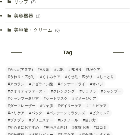
リップ
(3)
美容機器
(1)
美容液・クリーム
(8)
Tag
#Anua (アヌア)
#A反応
#LDK
#PDRN
#UVケア
#うねり・広がり
#くすみケア
#くせ毛・広がり
#しっとり
#アカラン
#アゼライン酸
#インナードライ
#オバジ
#クオリティファースト
#クレンジング
#サラサラ
#シャンプー
#シャンプー選び方
#シートマスク
#ダメージケア
#ダーマレーザー
#ツヤ肌
#デイリーケア
#ニキビケア
#ハリケア
#パック
#パンテーンミラクルズ
#ビタミンC
#プチプラ
#プリュスオー
#レチノール
#使い方
#初心者におすすめ
#剛毛さん向け
#化粧下地
#口コミ
#成分解析
#比較レビュー
#毛穴ケア
#混合肌におすすめ