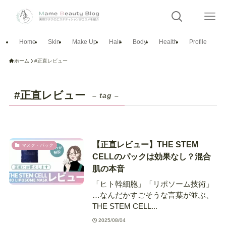
Home
Skin
Make Up
Hair
Body
Health
Profile
ホーム
#正直レビュー
#正直レビュー
– tag –
【正直レビュー】THE STEM
マスク・パック
CELLのパックは効果なし？混合
肌の本音
「ヒト幹細胞」「リポソーム技術」
…なんだかすごそうな言葉が並ぶ、
THE STEM CELL...
2025/08/04