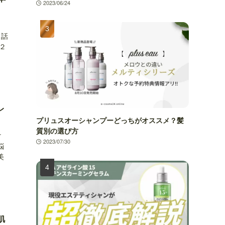
2023/06/24
も話
２
レ
プリュスオーシャンプーどっちがオススメ？髪
質別の選び方
け
2023/07/30
悩
美
肌