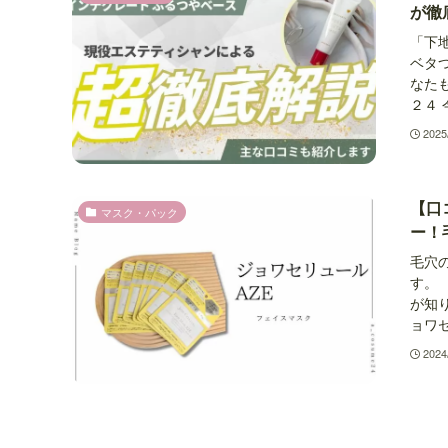
が徹
「下
ベタ
なた
２４ 
2025
【口
マスク・パック
ー！