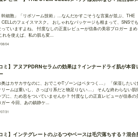
ト幹細胞」「リポソーム技術」…なんだかすごそうな言葉が並ぶ、THE
M CELLのフェイスマスク。 おしゃれなパッケージも相まって、SNSで
なっていますよね。 忖度なしの正直レビューが信条の美容ブロガー まめ
これを使えば、私の肌も変...
/08/04
コミ】アヌアPDRNセラムの効果は？インナードライ肌が本音
ー
の奥はカサカサなのに、おでこやTゾーンはベタつく…」 「保湿したい
クリームは重いし、さっぱり系だと物足りない…」 そんな終わらない肌
ープに、ため息をついていませんか？ 忖度なしの正直レビューが信条の
ガー 今回、あの鎮静ケ...
/07/31
コミ】インテグレートのぷるつやベースは毛穴落ちする？混合