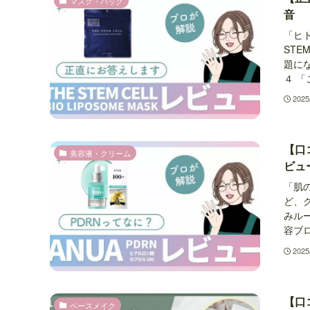
マスク・パック
音
「ヒ
STE
題に
４ 「
2025
【口
美容液・クリーム
ビュ
「肌
ど、
みル
容ブロ
2025
【口
ベースメイク