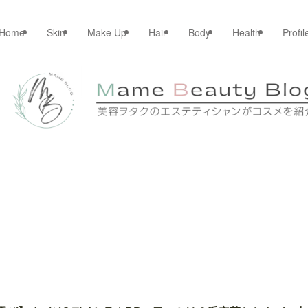
Home
Skin
Make Up
Hair
Body
Health
Profil