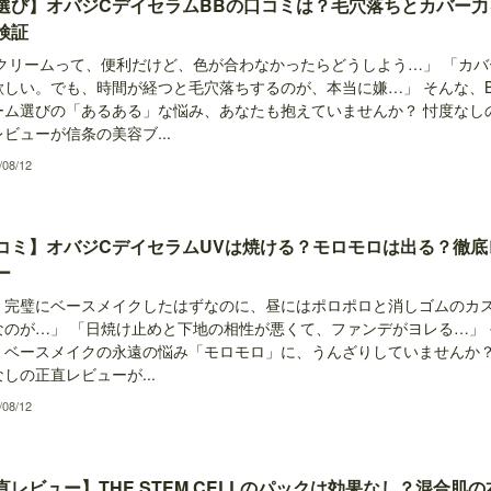
選び】オバジCデイセラムBBの口コミは？毛穴落ちとカバー力
検証
Bクリームって、便利だけど、色が合わなかったらどうしよう…」 「カバ
欲しい。でも、時間が経つと毛穴落ちするのが、本当に嫌…」 そんな、B
ーム選びの「あるある」な悩み、あなたも抱えていませんか？ 忖度なし
ビューが信条の美容ブ...
/08/12
コミ】オバジCデイセラムUVは焼ける？モロモロは出る？徹底
ー
、完璧にベースメイクしたはずなのに、昼にはポロポロと消しゴムのカ
なのが…」 「日焼け止めと下地の相性が悪くて、ファンデがヨレる…」 
、ベースメイクの永遠の悩み「モロモロ」に、うんざりしていませんか
しの正直レビューが...
/08/12
直レビュー】THE STEM CELLのパックは効果なし？混合肌の