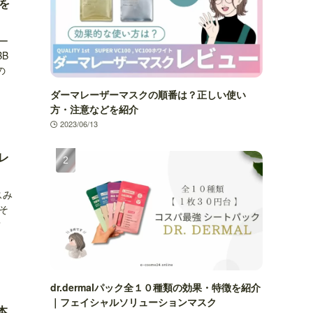
を
ー
B
の
ダーマレーザーマスクの順番は？正しい使い
方・注意などを紹介
2023/06/13
レ
スみ
そ
？
dr.dermalパック全１０種類の効果・特徴を紹介
｜フェイシャルソリューションマスク
本