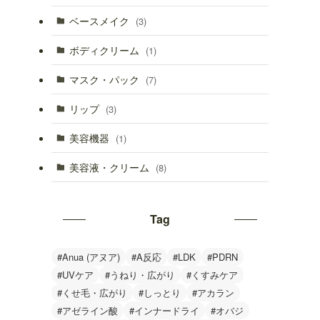
ベースメイク
(3)
ボディクリーム
(1)
マスク・パック
(7)
リップ
(3)
美容機器
(1)
美容液・クリーム
(8)
Tag
#Anua (アヌア)
#A反応
#LDK
#PDRN
#UVケア
#うねり・広がり
#くすみケア
#くせ毛・広がり
#しっとり
#アカラン
#アゼライン酸
#インナードライ
#オバジ