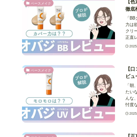
【色
ベースメイク
徹底
「B
力は
クリ
正直レ
2025
【口
ベースメイク
ビュ
「朝
たい
んな
忖度な
2025
【正