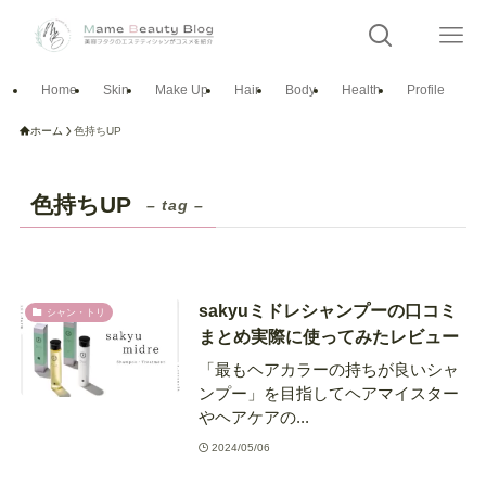
Home
Skin
Make Up
Hair
Body
Health
Profile
ホーム
色持ちUP
色持ちUP
– tag –
sakyuミドレシャンプーの口コミ
シャン・トリ
まとめ実際に使ってみたレビュー
「最もヘアカラーの持ちが良いシャ
ンプー」を目指してヘアマイスター
やヘアケアの...
2024/05/06