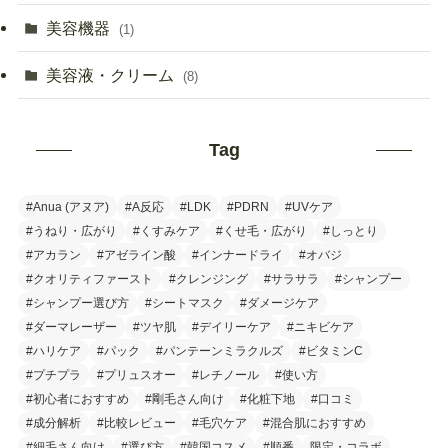
美容機器
(1)
美容液・クリーム
(8)
Tag
#Anua (アヌア)
#A反応
#LDK
#PDRN
#UVケア
#うねり・広がり
#くすみケア
#くせ毛・広がり
#しっとり
#アカラン
#アゼライン酸
#インナードライ
#オバジ
#クオリティファースト
#クレンジング
#サラサラ
#シャンプー
#シャンプー選び方
#シートマスク
#ダメージケア
#ダーマレーザー
#ツヤ肌
#デイリーケア
#ニキビケア
#ハリケア
#パック
#パンテーンミラクルズ
#ビタミンC
#プチプラ
#プリュスオー
#レチノール
#使い方
#初心者におすすめ
#剛毛さん向け
#化粧下地
#口コミ
#成分解析
#比較レビュー
#毛穴ケア
#混合肌におすすめ
#細毛さん向け
#選び方
#韓国コスメ
#順番
限定・コラボ