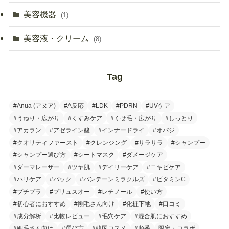
美容機器
(1)
美容液・クリーム
(8)
Tag
#Anua (アヌア)
#A反応
#LDK
#PDRN
#UVケア
#うねり・広がり
#くすみケア
#くせ毛・広がり
#しっとり
#アカラン
#アゼライン酸
#インナードライ
#オバジ
#クオリティファースト
#クレンジング
#サラサラ
#シャンプー
#シャンプー選び方
#シートマスク
#ダメージケア
#ダーマレーザー
#ツヤ肌
#デイリーケア
#ニキビケア
#ハリケア
#パック
#パンテーンミラクルズ
#ビタミンC
#プチプラ
#プリュスオー
#レチノール
#使い方
#初心者におすすめ
#剛毛さん向け
#化粧下地
#口コミ
#成分解析
#比較レビュー
#毛穴ケア
#混合肌におすすめ
#細毛さん向け
#選び方
#韓国コスメ
#順番
限定・コラボ