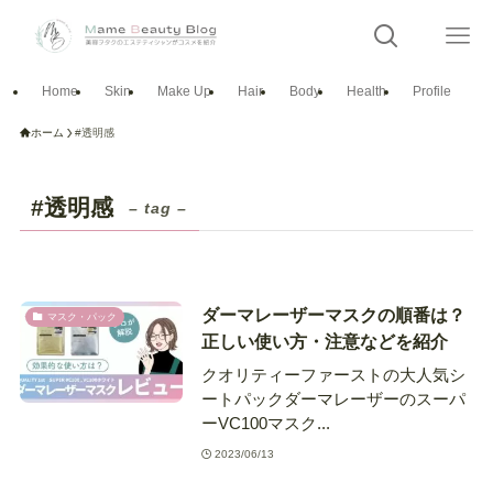
Home
Skin
Make Up
Hair
Body
Health
Profile
ホーム
#透明感
#透明感
– tag –
ダーマレーザーマスクの順番は？
マスク・パック
正しい使い方・注意などを紹介
クオリティーファーストの大人気シ
ートパックダーマレーザーのスーパ
ーVC100マスク...
2023/06/13