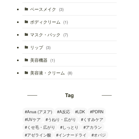
ベースメイク
(3)
ボディクリーム
(1)
マスク・パック
(7)
リップ
(3)
美容機器
(1)
美容液・クリーム
(8)
Tag
#Anua (アヌア)
#A反応
#LDK
#PDRN
#UVケア
#うねり・広がり
#くすみケア
#くせ毛・広がり
#しっとり
#アカラン
#アゼライン酸
#インナードライ
#オバジ