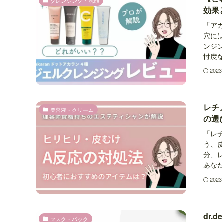
クレンジング・洗顔
効果
「ア
穴に
ンジ
忖度な
2023
レチ
美容液・クリーム
の選
「レ
う、
分、
あなた
2023
dr
マスク・パック