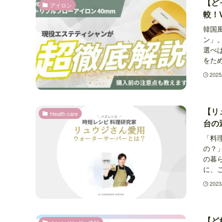
【ど
アイロン
較！
韓国
ン」。
選べ
をため
2025
【リ
Health care
台の
「料
の？
の暮
に、こ
2023
【ど