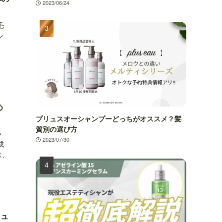
2023/06/24
毛
レ
。
め
プリュスオーシャンプーどっちがオススメ？髪
質別の選び方
い
2023/07/30
成
は、
リュ