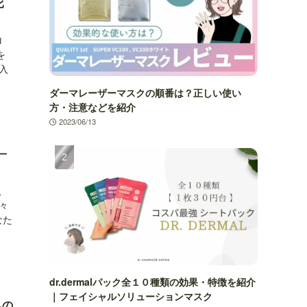
比
ロ
を
入
ダーマレーザーマスクの順番は？正しい使い
方・注意などを紹介
2023/06/13
一
こ
々
なた
dr.dermalパック全１０種類の効果・特徴を紹介
｜フェイシャルソリューションマスク
への