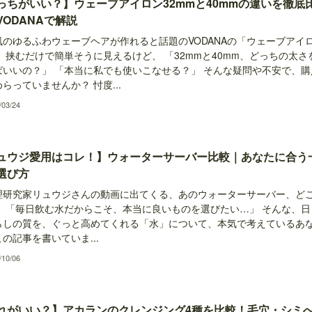
っちがいい？】ウェーブアイロン32mmと40mmの違いを徹底
VODANAで解説
風のゆるふわウェーブヘアが作れると話題のVODANAの「ウェーブアイ
 挟むだけで簡単そうに見えるけど、 「32mmと40mm、どっちの太さ
ばいいの？」 「本当に私でも使いこなせる？」 そんな疑問や不安で、購
らっていませんか？ 忖度...
/03/24
ュウジ愛用はコレ！】ウォーターサーバー比較｜あなたに合う
選び方
理研究家リュウジさんの動画に出てくる、あのウォーターサーバー、ど
」 「毎日飲む水だからこそ、本当に良いものを選びたい…」 そんな、日
らしの質を、ぐっと高めてくれる「水」について、本気で考えているあ
の記事を書いていま...
/10/06
れがいい？】アカランのクレンジング4種を比較！毛穴・シミ