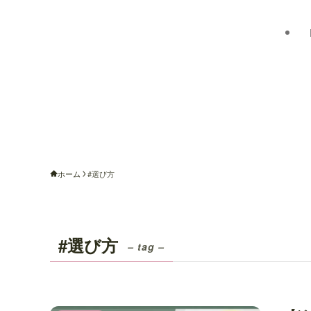
ホーム
#選び方
#選び方
– tag –