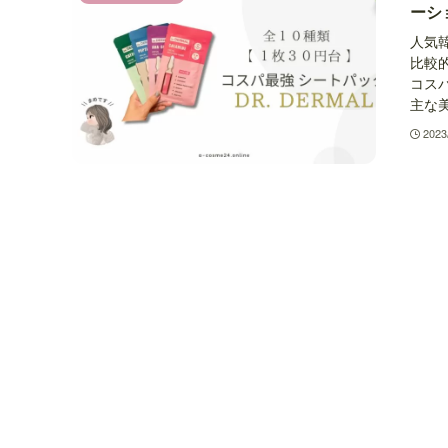
ーシ
人気韓
比較
コスパ
主な美
2023