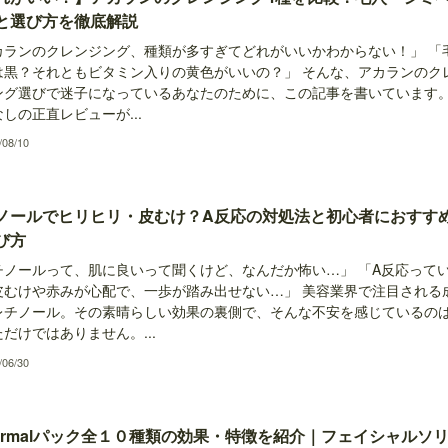
と選び方を徹底解説
カランのクレンジング、種類が多すぎてどれがいいかわからない！」 「
は黒？それともビタミン入りの黄色がいいの？」 そんな、アカランのク
ング選びで迷子になっているあなたのために、この記事を書いています
しの正直レビューが...
/08/10
ノールでヒリヒリ・皮むけ？A反応の対処法と初心者におすす
び方
チノールって、肌に良いって聞くけど、なんだか怖い…」 「A反応って
皮むけや赤みが心配で、一歩が踏み出せない…」 美容業界で注目される
レチノール。その素晴らしい効果の裏側で、そんな不安を感じているの
だけではありません。...
/06/30
.dermalパック全１０種類の効果・特徴を紹介｜フェイシャルソ