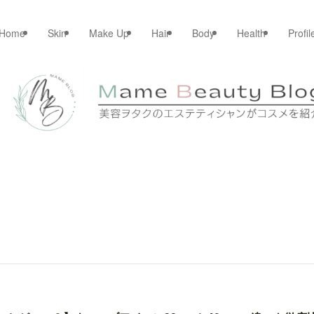
Home
Skin
Make Up
Hair
Body
Health
Profil