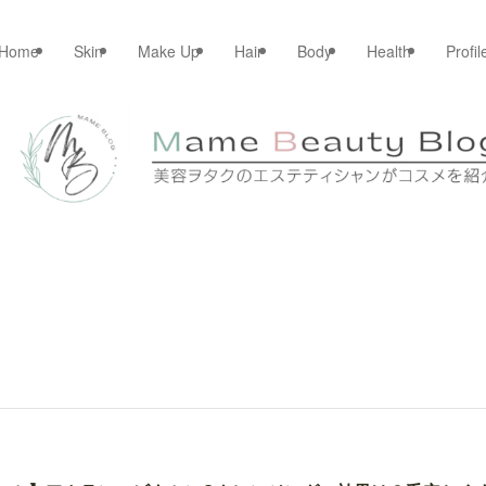
Home
Skin
Make Up
Hair
Body
Health
Profil