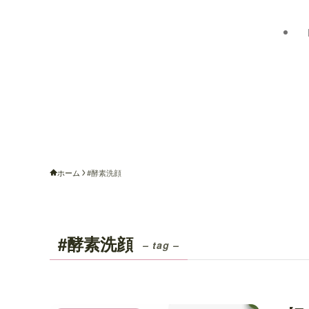
ホーム
#酵素洗顔
#酵素洗顔
– tag –