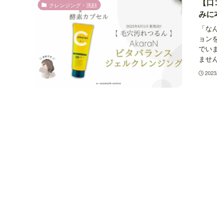
【口
クレンジング・洗顔
みに
「な
ョン
でい
ません
2023