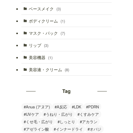
ベースメイク
(3)
ボディクリーム
(1)
マスク・パック
(7)
リップ
(3)
美容機器
(1)
美容液・クリーム
(8)
Tag
#Anua (アヌア)
#A反応
#LDK
#PDRN
#UVケア
#うねり・広がり
#くすみケア
#くせ毛・広がり
#しっとり
#アカラン
#アゼライン酸
#インナードライ
#オバジ