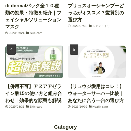
dr.dermalパック全１０種
プリュスオーシャンプーど
類の効果・特徴を紹介｜フ
っちがオススメ？髪質別の
ェイシャルソリューション
選び方
マスク
2023/07/30
シャン・トリ
2023/06/24
Skin care
【併用不可】アヌアアゼラ
【リュウジ愛用はコレ！】
イン酸15の使い方と組み合
ウォーターサーバー比較｜
わせ｜効果的な順番も解説
あなたに合う一台の選び方
2025/03/31
Skin care
2023/10/06
Health care
Category