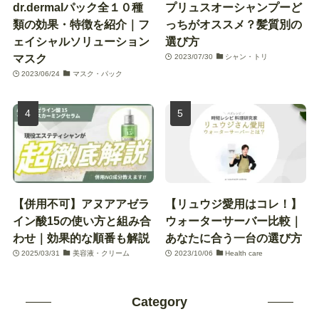
dr.dermalパック全１０種
プリュスオーシャンプーど
類の効果・特徴を紹介｜フ
っちがオススメ？髪質別の
ェイシャルソリューション
選び方
マスク
2023/07/30
シャン・トリ
2023/06/24
マスク・パック
【併用不可】アヌアアゼラ
【リュウジ愛用はコレ！】
イン酸15の使い方と組み合
ウォーターサーバー比較｜
わせ｜効果的な順番も解説
あなたに合う一台の選び方
2025/03/31
美容液・クリーム
2023/10/06
Health care
Category