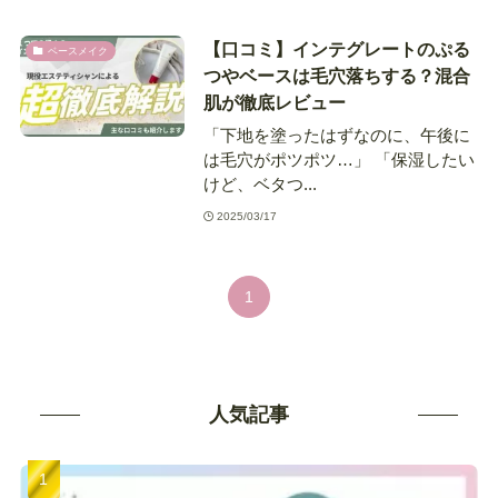
【口コミ】インテグレートのぷる
ベースメイク
つやベースは毛穴落ちする？混合
肌が徹底レビュー
「下地を塗ったはずなのに、午後に
は毛穴がポツポツ…」 「保湿したい
けど、ベタつ...
2025/03/17
1
人気記事