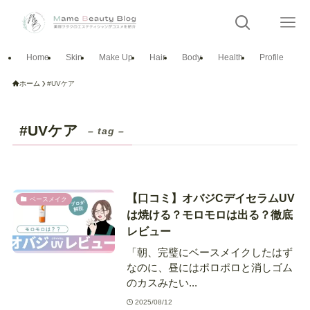
Home
Skin
Make Up
Hair
Body
Health
Profile
ホーム
#UVケア
#UVケア
– tag –
【口コミ】オバジCデイセラムUV
ベースメイク
は焼ける？モロモロは出る？徹底
レビュー
「朝、完璧にベースメイクしたはず
なのに、昼にはポロポロと消しゴム
のカスみたい...
2025/08/12