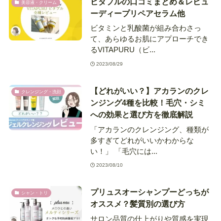
ビタプルの口コミまとめ＆レビュ
美容液・クリーム
ーディープリペアセラム他
ビタミンと乳酸菌が組み合わさっ
て、あらゆるお肌にアプローチでき
るVITAPURU（ビ...
2023/08/29
【どれがいい？】アカランのクレ
クレンジング・洗顔
ンジング4種を比較！毛穴・シミ
への効果と選び方を徹底解説
「アカランのクレンジング、種類が
多すぎてどれがいいかわからな
い！」 「毛穴には...
2023/08/10
プリュスオーシャンプーどっちが
シャン・トリ
オススメ？髪質別の選び方
サロン品質の仕上がりや質感を実現