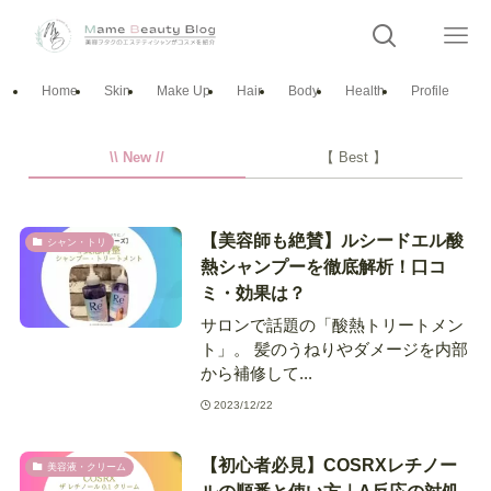
Home
Skin
Make Up
Hair
Body
Health
Profile
\\ New //
【 Best 】
【美容師も絶賛】ルシードエル酸
シャン・トリ
熱シャンプーを徹底解析！口コ
ミ・効果は？
サロンで話題の「酸熱トリートメン
ト」。 髪のうねりやダメージを内部
から補修して...
2023/12/22
【初心者必見】COSRXレチノー
美容液・クリーム