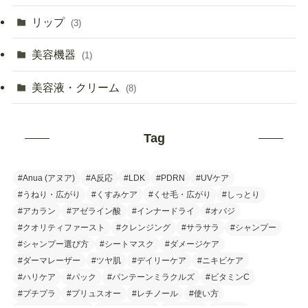
リップ
(3)
美容機器
(1)
美容液・クリーム
(8)
Tag
#Anua (アヌア)
#A反応
#LDK
#PDRN
#UVケア
#うねり・広がり
#くすみケア
#くせ毛・広がり
#しっとり
#アカラン
#アゼライン酸
#インナードライ
#オバジ
#クオリティファースト
#クレンジング
#サラサラ
#シャンプー
#シャンプー選び方
#シートマスク
#ダメージケア
#ダーマレーザー
#ツヤ肌
#デイリーケア
#ニキビケア
#ハリケア
#パック
#パンテーンミラクルズ
#ビタミンC
#プチプラ
#プリュスオー
#レチノール
#使い方