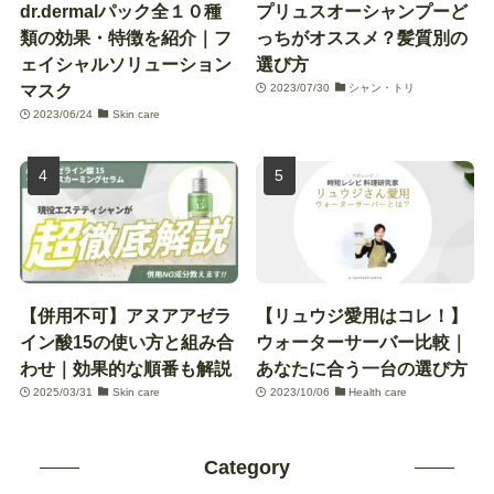
dr.dermalパック全１０種
プリュスオーシャンプーど
類の効果・特徴を紹介｜フ
っちがオススメ？髪質別の
ェイシャルソリューション
選び方
マスク
2023/07/30
シャン・トリ
2023/06/24
Skin care
【併用不可】アヌアアゼラ
【リュウジ愛用はコレ！】
イン酸15の使い方と組み合
ウォーターサーバー比較｜
わせ｜効果的な順番も解説
あなたに合う一台の選び方
2025/03/31
Skin care
2023/10/06
Health care
Category