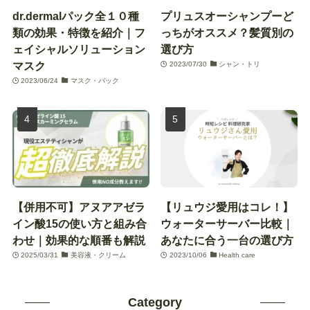
dr.dermalパック全１０種
プリュスオーシャンプーど
類の効果・特徴を紹介｜フ
っちがオススメ？髪質別の
ェイシャルソリューション
選び方
マスク
2023/07/30
シャン・トリ
2023/06/24
マスク・パック
【併用不可】アヌアアゼラ
【リュウジ愛用はコレ！】
イン酸15の使い方と組み合
ウォーターサーバー比較｜
わせ｜効果的な順番も解説
あなたに合う一台の選び方
2025/03/31
美容液・クリーム
2023/10/06
Health care
Category