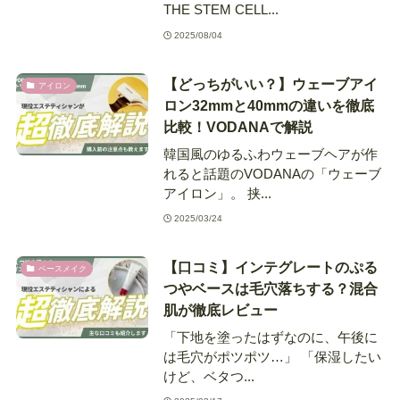
THE STEM CELL...
2025/08/04
【どっちがいい？】ウェーブアイ
アイロン
ロン32mmと40mmの違いを徹底
比較！VODANAで解説
韓国風のゆるふわウェーブヘアが作
れると話題のVODANAの「ウェーブ
アイロン」。 挟...
2025/03/24
【口コミ】インテグレートのぷる
ベースメイク
つやベースは毛穴落ちする？混合
肌が徹底レビュー
「下地を塗ったはずなのに、午後に
は毛穴がポツポツ…」 「保湿したい
けど、ベタつ...