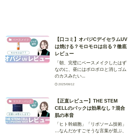
【口コミ】オバジCデイセラムUV
ベースメイク
は焼ける？モロモロは出る？徹底
レビュー
「朝、完璧にベースメイクしたはず
なのに、昼にはポロポロと消しゴム
のカスみたい...
2025/08/12
【正直レビュー】THE STEM
マスク・パック
CELLのパックは効果なし？混合
肌の本音
「ヒト幹細胞」「リポソーム技術」
…なんだかすごそうな言葉が並ぶ、