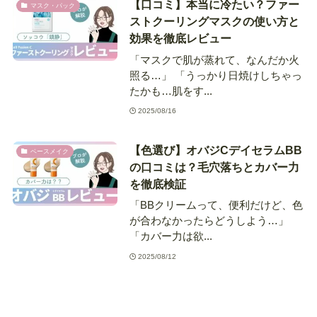
【口コミ】本当に冷たい？ファー
マスク・パック
ストクーリングマスクの使い方と
効果を徹底レビュー
「マスクで肌が蒸れて、なんだか火
照る…」 「うっかり日焼けしちゃっ
たかも…肌をす...
2025/08/16
【色選び】オバジCデイセラムBB
ベースメイク
の口コミは？毛穴落ちとカバー力
を徹底検証
「BBクリームって、便利だけど、色
が合わなかったらどうしよう…」
「カバー力は欲...
2025/08/12