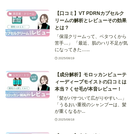
【口コミ】VT PDRNカプセルク
美容液・クリーム
リームの解析とレビューその効果
とは？
「保湿クリームって、ベタつくから
苦手…」 「最近、肌のハリ不足が気
になってきた…...
2025/08/19
【成分解析】モロッカンビューテ
シャン・トリ
ィーディープモイストの口コミは
本当？くせ毛が本音レビュー！
「髪がパサついて広がりやすい…」
「うるおい重視のシャンプーは、髪
が重くなるか...
2025/08/18